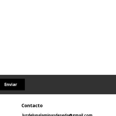
Enviar
Contacto
luzdelunalaminasdeseda@gmail.com