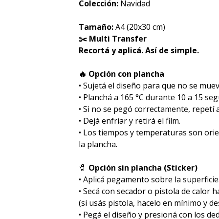
Colección:
Navidad
Tamaño:
A4 (20x30 cm)
✂️ Multi Transfer
Recortá y aplicá. Así de simple.
🔥 Opción con plancha
• Sujetá el diseño para que no se muev
• Planchá a 165 °C durante 10 a 15 se
• Si no se pegó correctamente, repetí
• Dejá enfriar y retirá el film.
• Los tiempos y temperaturas son ori
la plancha.
🧷
Opción sin plancha (Sticker)
• Aplicá pegamento sobre la superficie
• Secá con secador o pistola de calor 
(si usás pistola, hacelo en mínimo y des
• Pegá el diseño y presioná con los de