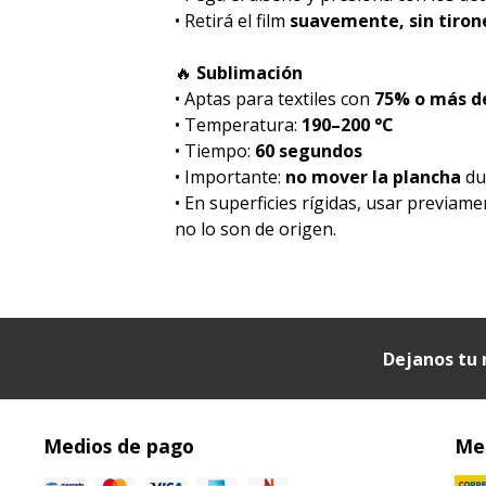
• Retirá el film
suavemente, sin tiron
🔥
Sublimación
• Aptas para textiles con
75% o más de
• Temperatura:
190–200 °C
• Tiempo:
60 segundos
• Importante:
no mover la plancha
dur
• En superficies rígidas, usar previam
no lo son de origen.
Dejanos tu 
Medios de pago
Med