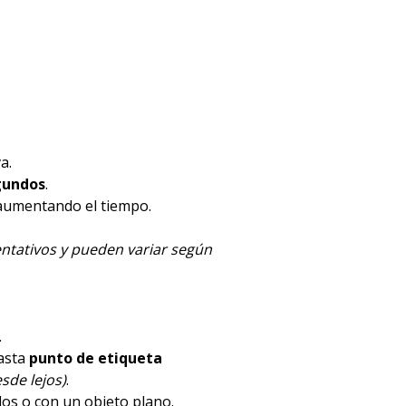
a.
gundos
.
 aumentando el tiempo.
ntativos y pueden variar según
.
hasta
punto de etiqueta
sde lejos)
.
dos o con un objeto plano.