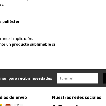
es
.
 poliéster
.
ante la aplicación.
ente un
producto sublimable
si
mail para recibir novedades
ios de envío
Nuestras redes sociales