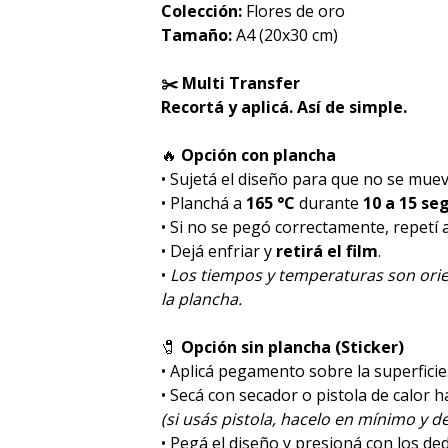
Colección:
Flores de oro
Tamaño:
A4 (20x30 cm)
✂️ Multi Transfer
Recortá y aplicá. Así de simple.
🔥
Opción con plancha
• Sujetá el diseño para que no se muev
• Planchá a
165 °C
durante
10 a 15 se
• Si no se pegó correctamente, repetí
• Dejá enfriar y
retirá el film
.
•
Los tiempos y temperaturas son orie
la plancha.
🧷
Opción sin plancha (Sticker)
• Aplicá pegamento sobre la superficie
• Secá con secador o pistola de calor 
(si usás pistola, hacelo en mínimo y de
• Pegá el diseño y presioná con los de