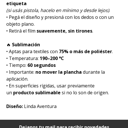
etiqueta
(si usás pistola, hacelo en mínimo y desde lejos)
.
• Pegá el diseño y presioná con los dedos o con un
objeto plano.
• Retirá el film
suavemente, sin tirones
.
🔥
Sublimación
• Aptas para textiles con
75% o más de poliéster
.
• Temperatura:
190–200 °C
• Tiempo:
60 segundos
• Importante:
no mover la plancha
durante la
aplicación.
• En superficies rígidas, usar previamente
un
producto sublimable
si no lo son de origen.
Diseño:
Linda Aventura
Dejanos tu mail para recibir novedades