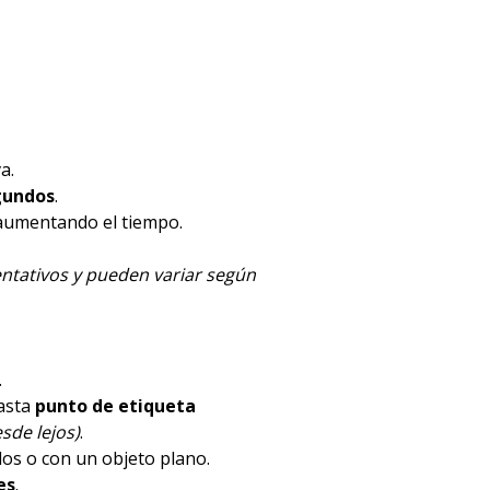
a.
gundos
.
 aumentando el tiempo.
ntativos y pueden variar según
.
hasta
punto de etiqueta
sde lejos)
.
dos o con un objeto plano.
es
.