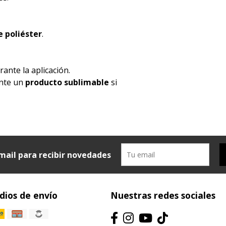
 poliéster
.
ante la aplicación.
ente un
producto sublimable
si
mail para recibir novedades
ios de envío
Nuestras redes sociales