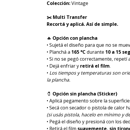
Colección:
Vintage
✂️ Multi Transfer
Recortá y aplicá. Así de simple.
🔥
Opción con plancha
• Sujetá el diseño para que no se muev
• Planchá a
165 °C
durante
10 a 15 se
• Si no se pegó correctamente, repetí
• Dejá enfriar y
retirá el film
.
•
Los tiempos y temperaturas son orie
la plancha.
🧷
Opción sin plancha (Sticker)
• Aplicá pegamento sobre la superficie
• Secá con secador o pistola de calor 
(si usás pistola, hacelo en mínimo y de
• Pegá el diseño y presioná con los de
• Retirá el film
suavemente, sin tiron