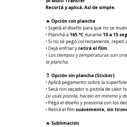
✂️ Multi Transfer
Recortá y aplicá. Así de simple.
🔥
Opción con plancha
• Sujetá el diseño para que no se muev
• Planchá a
165 °C
durante
10 a 15 se
• Si no se pegó correctamente, repetí
• Dejá enfriar y
retirá el film
.
•
Los tiempos y temperaturas son orie
la plancha.
🧷
Opción sin plancha (Sticker)
• Aplicá pegamento sobre la superficie
• Secá con secador o pistola de calor 
(si usás pistola, hacelo en mínimo y de
• Pegá el diseño y presioná con los de
• Retirá el film
suavemente, sin tiron
🔥
Sublimación