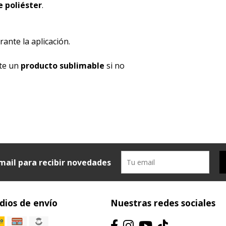
 poliéster
.
ante la aplicación.
nte un
producto sublimable
si no
mail para recibir novedades
ios de envío
Nuestras redes sociales