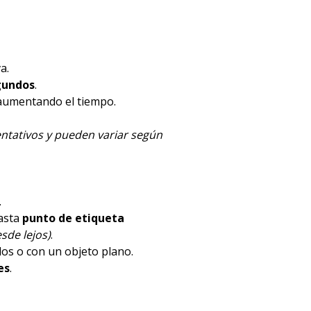
a.
gundos
.
 aumentando el tiempo.
ntativos y pueden variar según
.
hasta
punto de etiqueta
sde lejos)
.
dos o con un objeto plano.
es
.