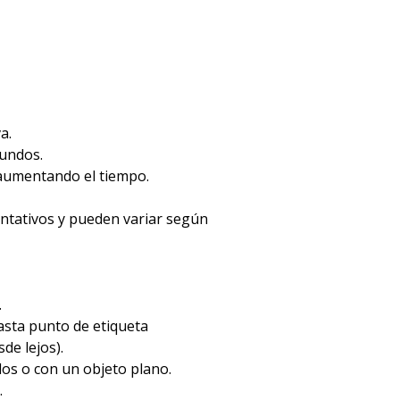
a.
gundos.
 aumentando el tiempo.
entativos y pueden variar según
.
hasta punto de etiqueta
de lejos).
dos o con un objeto plano.
.