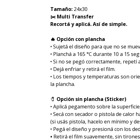
Tamaño:
24x30
✂️ Multi Transfer
Recortá y aplicá. Así de simple.
🔥 Opción con plancha
• Sujetá el diseño para que no se muev
• Planchá a 165 °C durante 10 a 15 se
• Si no se pegó correctamente, repetí
• Dejá enfriar y retirá el film.
• Los tiempos y temperaturas son ori
la plancha.
🧷
Opción sin plancha (Sticker)
• Aplicá pegamento sobre la superficie
• Secá con secador o pistola de calor 
(si usás pistola, hacelo en mínimo y des
• Pegá el diseño y presioná con los de
•
Retirá el film suavemente, sin tirones