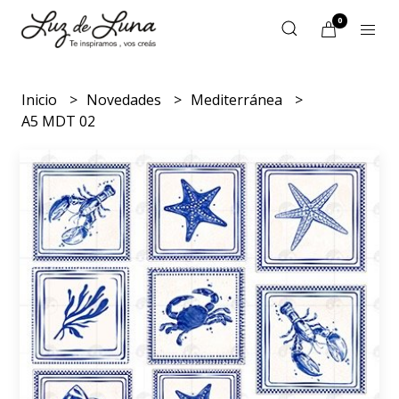
0
Inicio
Novedades
Mediterránea
A5 MDT 02