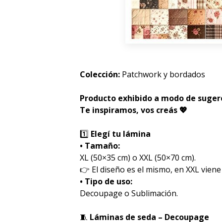
Colección:
Patchwork y bordados
Producto exhibido a modo de sugere
Te inspiramos, vos creás 💖
1️⃣
Elegí tu lámina
• Tamaño:
XL (50×35 cm) o XXL (50×70 cm).
👉 El diseño es el mismo, en XXL viene
• Tipo de uso:
Decoupage o Sublimación.
🧵
Láminas de seda – Decoupage