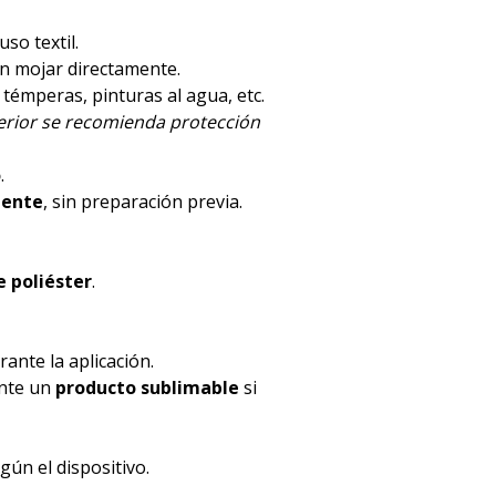
luso textil.
en mojar directamente.
, témperas, pinturas al agua, etc.
terior se recomienda protección
o
.
mente
, sin preparación previa.
 poliéster
.
ante la aplicación.
ente un
producto sublimable
si
ún el dispositivo.