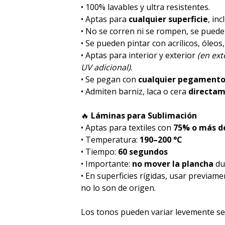
• 100% lavables y ultra resistentes.
• Aptas para
cualquier superficie
, inc
• No se corren ni se rompen, se pued
• Se pueden pintar con acrílicos, óleos
• Aptas para interior y exterior
(en ex
UV adicional)
.
• Se pegan con
cualquier pegament
• Admiten barniz, laca o cera
directa
🔥
Láminas para Sublimación
• Aptas para textiles con
75% o más de
• Temperatura:
190–200 °C
• Tiempo:
60 segundos
• Importante:
no mover la plancha
dur
• En superficies rígidas, usar previam
no lo son de origen.
Los tonos pueden variar levemente seg