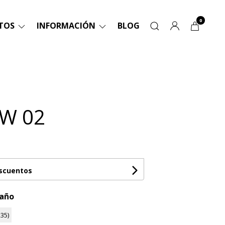
0
TOS
INFORMACIÓN
BLOG
PW 02
escuentos
maño
35)