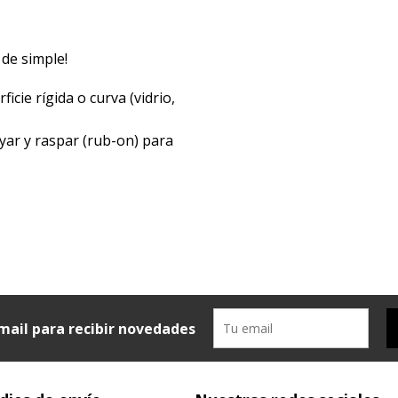
 de simple!
icie rígida o curva (vidrio,
yar y raspar (rub-on) para
mail para recibir novedades