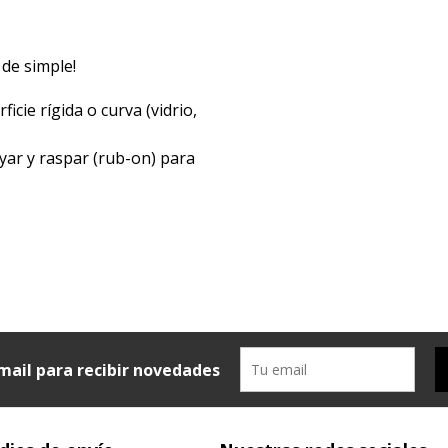
 de simple!
icie rígida o curva (vidrio,
yar y raspar (rub-on) para
mail para recibir novedades