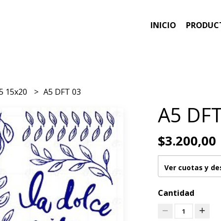
INICIO
PRODUC
5 15x20
A5 DFT 03
A5 DFT
$3.200,00
Ver cuotas y d
Cantidad
1