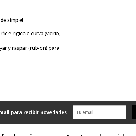
 de simple!
icie rígida o curva (vidrio,
yar y raspar (rub-on) para
mail para recibir novedades