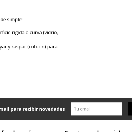
 de simple!
icie rígida o curva (vidrio,
yar y raspar (rub-on) para
mail para recibir novedades