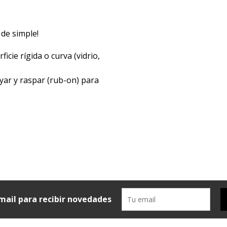
 de simple!
icie rígida o curva (vidrio,
yar y raspar (rub-on) para
mail para recibir novedades