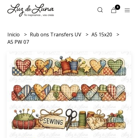
0
Inicio
Rub ons Transfers UV
A5 15x20
A5 PW 07