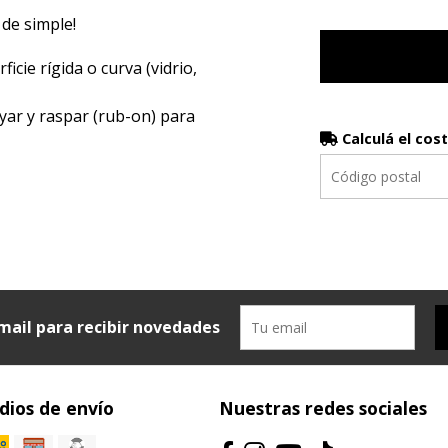
 de simple!
icie rígida o curva (vidrio,
yar y raspar (rub-on) para
Calculá el cos
mail para recibir novedades
ios de envío
Nuestras redes sociales