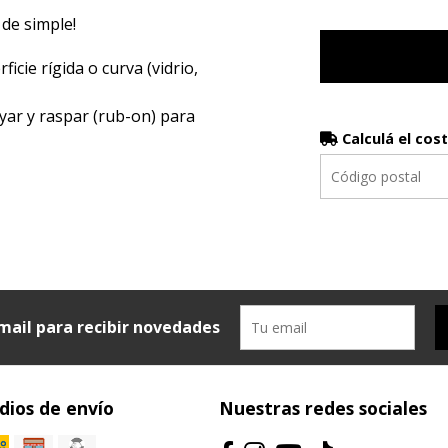
 de simple!
icie rígida o curva (vidrio,
yar y raspar (rub-on) para
Calculá el cos
mail para recibir novedades
ios de envío
Nuestras redes sociales