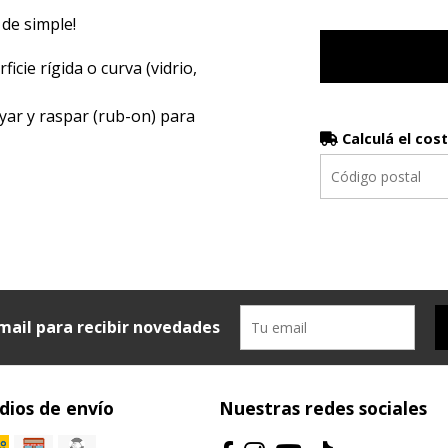
 de simple!
icie rígida o curva (vidrio,
yar y raspar (rub-on) para
Calculá el cos
mail para recibir novedades
ios de envío
Nuestras redes sociales