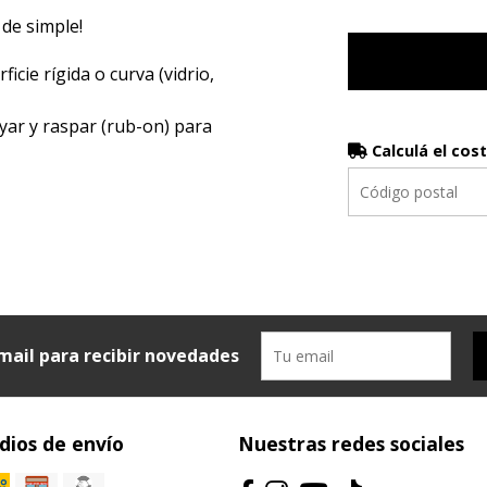
 de simple!
icie rígida o curva (vidrio,
yar y raspar (rub-on) para
Calculá el cos
mail para recibir novedades
ios de envío
Nuestras redes sociales