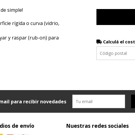
 de simple!
icie rígida o curva (vidrio,
yar y raspar (rub-on) para
Calculá el cos
mail para recibir novedades
ios de envío
Nuestras redes sociales