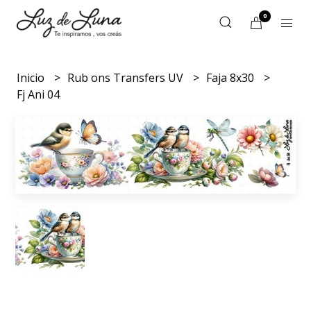
0
Inicio
Rub ons Transfers UV
Faja 8x30
Fj Ani 04