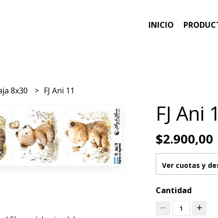
INICIO
PRODUC
aja 8x30
FJ Ani 11
FJ Ani 
$2.900,00
Ver cuotas y d
Cantidad
1