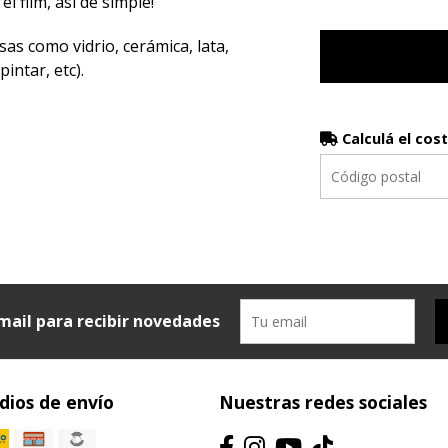
el film, así de simple!
sas como vidrio, cerámica, lata,
intar, etc).
Calculá el cos
mail para recibir novedades
ios de envío
Nuestras redes sociales