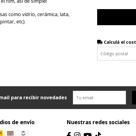
el film, así de simple!
sas como vidrio, cerámica, lata,
intar, etc).
Calculá el cos
mail para recibir novedades
ios de envío
Nuestras redes sociales