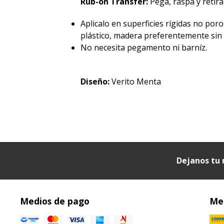
Rub-on Transfer:
Pegá, raspá y retirá 
Aplicalo en superficies rígidas no poro
plástico, madera preferentemente sin p
No necesita pegamento ni barníz.
Diseño:
Verito Menta
Dejanos tu 
Medios de pago
Med