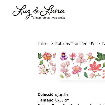
Inicio
Rub ons Transfers UV
F
Colección:
Jardín
Tamaño:
8x30 cm