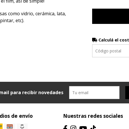
el film, así de simple!
sas como vidrio, cerámica, lata,
intar, etc).
Calculá el cos
mail para recibir novedades
ios de envío
Nuestras redes sociales