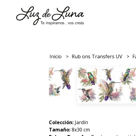
Inicio
Rub ons Transfers UV
F
Colección:
Jardín
Tamaño:
8x30 cm