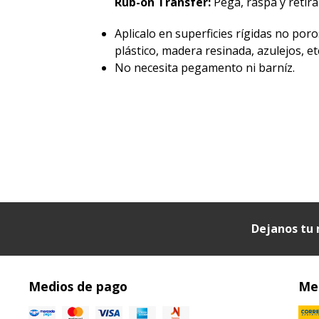
Rub-on Transfer:
Pegá, raspá y retirá 
Aplicalo en superficies rígidas no poro
plástico, madera resinada, azulejos, etc
No necesita pegamento ni barníz.
Dejanos tu 
Medios de pago
Med