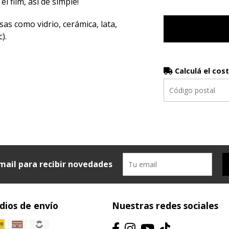
el film, así de simple!
sas como vidrio, cerámica, lata,
).
Calculá el cos
mail para recibir novedades
ios de envío
Nuestras redes sociales