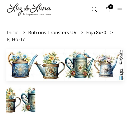
0
Inicio
Rub ons Transfers UV
Faja 8x30
FJ Ho 07