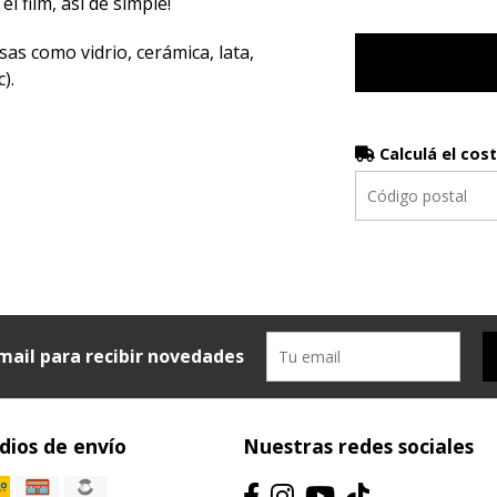
el film, así de simple!
sas como vidrio, cerámica, lata,
).
Calculá el cos
mail para recibir novedades
ios de envío
Nuestras redes sociales