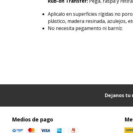
Rub-on Transfer:
Pegá, raspá y retirá 
Aplicalo en superficies rígidas no poro
plástico, madera resinada, azulejos, etc
No necesita pegamento ni barníz.
Dejanos tu 
Medios de pago
Med