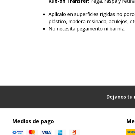
Rub-on Transfer:
Pegá, raspá y retirá 
Aplicalo en superficies rígidas no poro
plástico, madera resinada, azulejos, etc
No necesita pegamento ni barníz.
Dejanos tu 
Medios de pago
Med