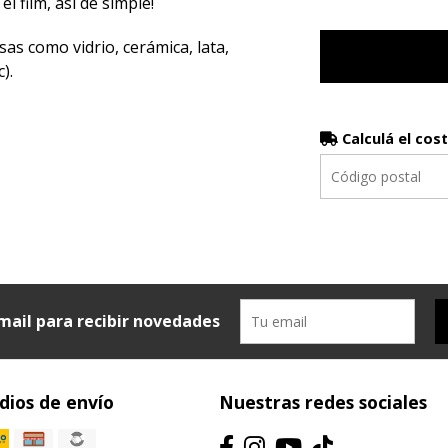
el film, así de simple!
sas como vidrio, cerámica, lata,
).
Calculá el cos
mail para recibir novedades
ios de envío
Nuestras redes sociales