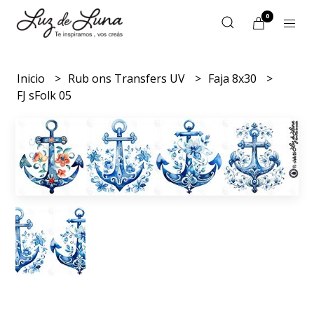
0
Inicio
Rub ons Transfers UV
Faja 8x30
FJ sFolk 05