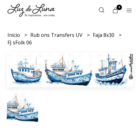
0
Inicio
Rub ons Transfers UV
Faja 8x30
FJ sFolk 06