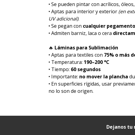
• Se pueden pintar con acrílicos, óleos
• Aptas para interior y exterior
(en ex
UV adicional)
.
• Se pegan con
cualquier pegament
• Admiten barniz, laca o cera
directa
🔥
Láminas para Sublimación
• Aptas para textiles con
75% o más de
• Temperatura:
190–200 °C
• Tiempo:
60 segundos
• Importante:
no mover la plancha
dur
• En superficies rígidas, usar previam
no lo son de origen.
Dejanos tu 