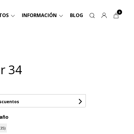
0
TOS
INFORMACIÓN
BLOG
r 34
escuentos
maño
35)