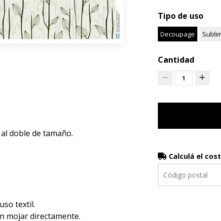
Tipo de uso
Decoupage
Subli
Cantidad
1
 al doble de tamaño.
Calculá el cos
luso textil.
en mojar directamente.