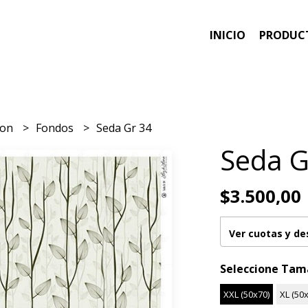
INICIO
PRODUC
ion
Fondos
Seda Gr 34
Seda G
$3.500,00
Ver cuotas y d
Seleccione Ta
XXL (50x70)
XL (50x