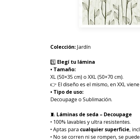
Colección:
Jardín
1️⃣
Elegí tu lámina
• Tamaño:
XL (50×35 cm) o XXL (50×70 cm).
👉 El diseño es el mismo, en XXL viene
• Tipo de uso:
Decoupage o Sublimación.
🧵
Láminas de seda – Decoupage
• 100% lavables y ultra resistentes.
• Aptas para
cualquier superficie
, inc
• No se corren ni se rompen, se pued