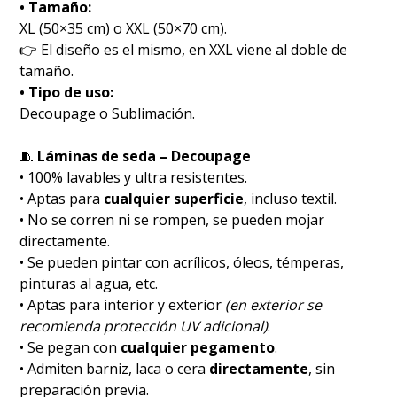
• Tamaño:
XL (50×35 cm) o XXL (50×70 cm).
👉 El diseño es el mismo, en XXL viene al doble de
tamaño.
• Tipo de uso:
Decoupage o Sublimación.
🧵
Láminas de seda – Decoupage
• 100% lavables y ultra resistentes.
• Aptas para
cualquier superficie
, incluso textil.
• No se corren ni se rompen, se pueden mojar
directamente.
• Se pueden pintar con acrílicos, óleos, témperas,
pinturas al agua, etc.
• Aptas para interior y exterior
(en exterior se
recomienda protección UV adicional)
.
• Se pegan con
cualquier pegamento
.
• Admiten barniz, laca o cera
directamente
, sin
preparación previa.