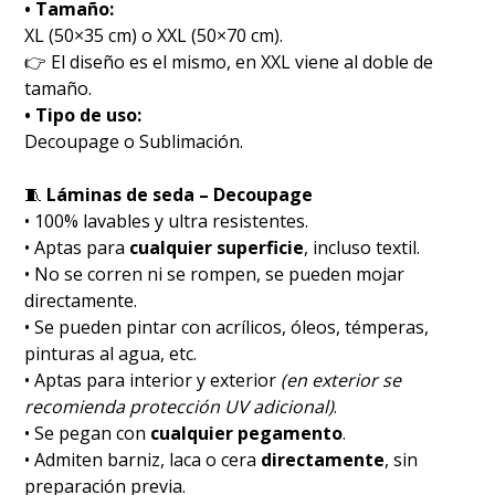
• Tamaño:
XL (50×35 cm) o XXL (50×70 cm).
👉 El diseño es el mismo, en XXL viene al doble de
tamaño.
• Tipo de uso:
Decoupage o Sublimación.
🧵
Láminas de seda – Decoupage
• 100% lavables y ultra resistentes.
• Aptas para
cualquier superficie
, incluso textil.
• No se corren ni se rompen, se pueden mojar
directamente.
• Se pueden pintar con acrílicos, óleos, témperas,
pinturas al agua, etc.
• Aptas para interior y exterior
(en exterior se
recomienda protección UV adicional)
.
• Se pegan con
cualquier pegamento
.
• Admiten barniz, laca o cera
directamente
, sin
preparación previa.