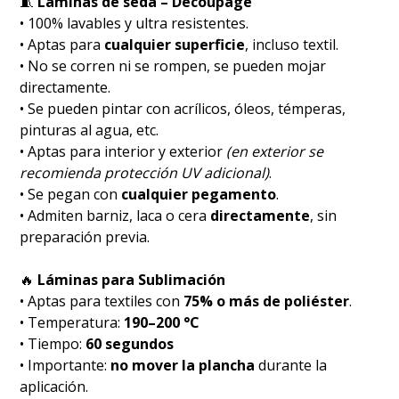
🧵
Láminas de seda – Decoupage
• 100% lavables y ultra resistentes.
• Aptas para
cualquier superficie
, incluso textil.
• No se corren ni se rompen, se pueden mojar
directamente.
• Se pueden pintar con acrílicos, óleos, témperas,
pinturas al agua, etc.
• Aptas para interior y exterior
(en exterior se
recomienda protección UV adicional)
.
• Se pegan con
cualquier pegamento
.
• Admiten barniz, laca o cera
directamente
, sin
preparación previa.
🔥
Láminas para Sublimación
• Aptas para textiles con
75% o más de poliéster
.
• Temperatura:
190–200 °C
• Tiempo:
60 segundos
• Importante:
no mover la plancha
durante la
aplicación.