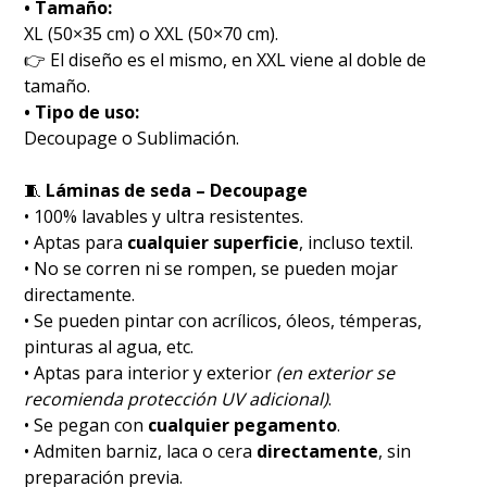
• Tamaño:
XL (50×35 cm) o XXL (50×70 cm).
👉 El diseño es el mismo, en XXL viene al doble de
tamaño.
• Tipo de uso:
Decoupage o Sublimación.
🧵
Láminas de seda – Decoupage
• 100% lavables y ultra resistentes.
• Aptas para
cualquier superficie
, incluso textil.
• No se corren ni se rompen, se pueden mojar
directamente.
• Se pueden pintar con acrílicos, óleos, témperas,
pinturas al agua, etc.
• Aptas para interior y exterior
(en exterior se
recomienda protección UV adicional)
.
• Se pegan con
cualquier pegamento
.
• Admiten barniz, laca o cera
directamente
, sin
preparación previa.