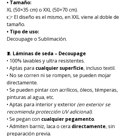
• Tamaño:
XL (50×35 cm) o XXL (50×70 cm).
👉 El diseño es el mismo, en XXL viene al doble de
tamaño.
• Tipo de uso:
Decoupage o Sublimación.
🧵
Láminas de seda – Decoupage
• 100% lavables y ultra resistentes.
• Aptas para
cualquier superficie
, incluso textil.
• No se corren ni se rompen, se pueden mojar
directamente.
• Se pueden pintar con acrílicos, óleos, témperas,
pinturas al agua, etc.
• Aptas para interior y exterior
(en exterior se
recomienda protección UV adicional)
.
• Se pegan con
cualquier pegamento
.
• Admiten barniz, laca o cera
directamente
, sin
preparación previa.