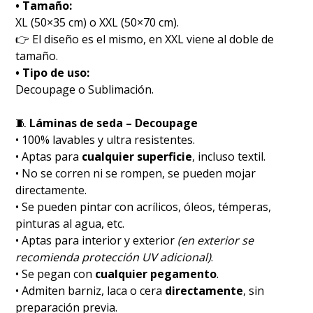
• Tamaño:
XL (50×35 cm) o XXL (50×70 cm).
👉 El diseño es el mismo, en XXL viene al doble de
tamaño.
• Tipo de uso:
Decoupage o Sublimación.
🧵
Láminas de seda – Decoupage
• 100% lavables y ultra resistentes.
• Aptas para
cualquier superficie
, incluso textil.
• No se corren ni se rompen, se pueden mojar
directamente.
• Se pueden pintar con acrílicos, óleos, témperas,
pinturas al agua, etc.
• Aptas para interior y exterior
(en exterior se
recomienda protección UV adicional)
.
• Se pegan con
cualquier pegamento
.
• Admiten barniz, laca o cera
directamente
, sin
preparación previa.