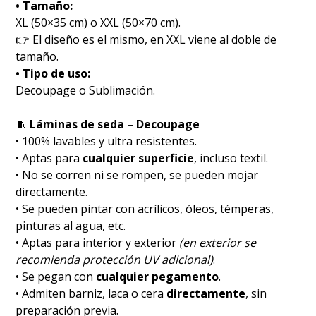
• Tamaño:
XL (50×35 cm) o XXL (50×70 cm).
👉 El diseño es el mismo, en XXL viene al doble de
tamaño.
• Tipo de uso:
Decoupage o Sublimación.
🧵
Láminas de seda – Decoupage
• 100% lavables y ultra resistentes.
• Aptas para
cualquier superficie
, incluso textil.
• No se corren ni se rompen, se pueden mojar
directamente.
• Se pueden pintar con acrílicos, óleos, témperas,
pinturas al agua, etc.
• Aptas para interior y exterior
(en exterior se
recomienda protección UV adicional)
.
• Se pegan con
cualquier pegamento
.
• Admiten barniz, laca o cera
directamente
, sin
preparación previa.