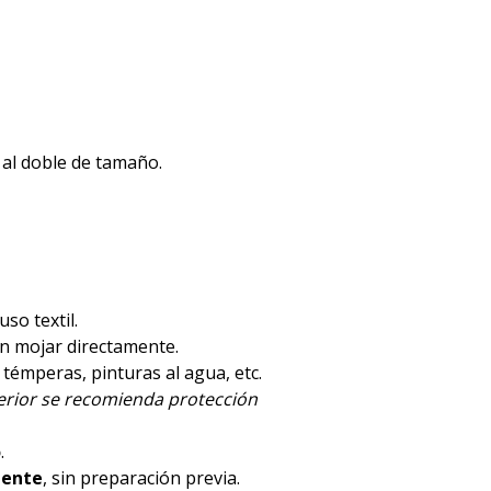
 al doble de tamaño.
luso textil.
en mojar directamente.
, témperas, pinturas al agua, etc.
terior se recomienda protección
o
.
mente
, sin preparación previa.