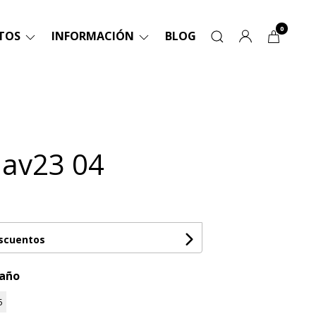
0
TOS
INFORMACIÓN
BLOG
av23 04
escuentos
maño
5