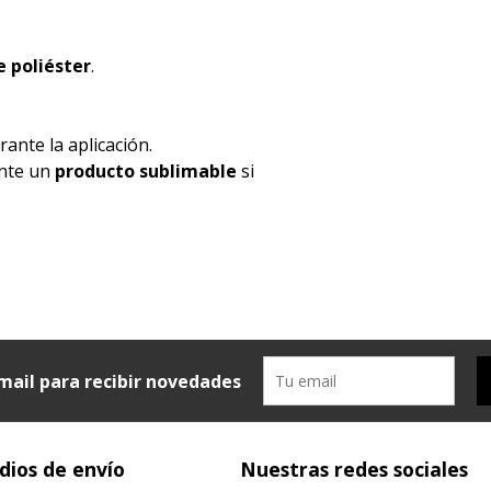
 poliéster
.
ante la aplicación.
ente un
producto sublimable
si
mail para recibir novedades
ios de envío
Nuestras redes sociales