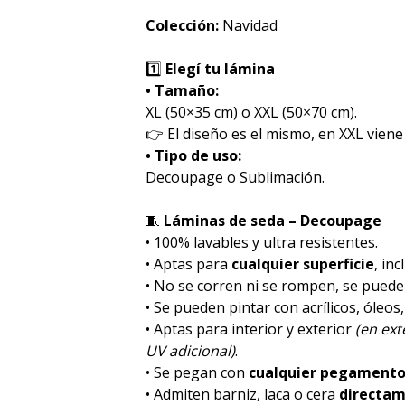
Colección:
Navidad
1️⃣
Elegí tu lámina
• Tamaño:
XL (50×35 cm) o XXL (50×70 cm).
👉 El diseño es el mismo, en XXL viene
• Tipo de uso:
Decoupage o Sublimación.
🧵
Láminas de seda – Decoupage
• 100% lavables y ultra resistentes.
• Aptas para
cualquier superficie
, inc
• No se corren ni se rompen, se pued
• Se pueden pintar con acrílicos, óleos
• Aptas para interior y exterior
(en ex
UV adicional)
.
• Se pegan con
cualquier pegament
• Admiten barniz, laca o cera
directa