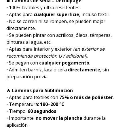
🧵
Láminas de seda – Decoupage
• 100% lavables y ultra resistentes.
• Aptas para
cualquier superficie
, incluso textil.
• No se corren ni se rompen, se pueden mojar
directamente.
• Se pueden pintar con acrílicos, óleos, témperas,
pinturas al agua, etc.
• Aptas para interior y exterior
(en exterior se
recomienda protección UV adicional)
.
• Se pegan con
cualquier pegamento
.
• Admiten barniz, laca o cera
directamente
, sin
preparación previa.
🔥
Láminas para Sublimación
• Aptas para textiles con
75% o más de poliéster
.
• Temperatura:
190–200 °C
• Tiempo:
60 segundos
• Importante:
no mover la plancha
durante la
aplicación.