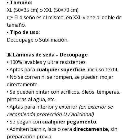
• Tamaño:
XL (50×35 cm) o XXL (50×70 cm).
👉 El diseño es el mismo, en XXL viene al doble de
tamaño.
• Tipo de uso:
Decoupage o Sublimación.
🧵
Láminas de seda – Decoupage
• 100% lavables y ultra resistentes.
• Aptas para
cualquier superficie
, incluso textil.
• No se corren ni se rompen, se pueden mojar
directamente.
• Se pueden pintar con acrílicos, óleos, témperas,
pinturas al agua, etc.
• Aptas para interior y exterior
(en exterior se
recomienda protección UV adicional)
.
• Se pegan con
cualquier pegamento
.
• Admiten barniz, laca o cera
directamente
, sin
preparación previa.