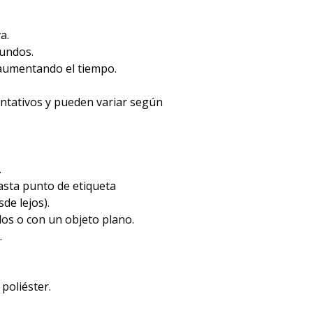
a.
gundos.
 aumentando el tiempo.
entativos y pueden variar según
.
hasta punto de etiqueta
de lejos).
dos o con un objeto plano.
.
 poliéster.