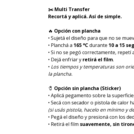
✂️ Multi Transfer
Recortá y aplicá. Así de simple.
🔥
Opción con plancha
• Sujetá el diseño para que no se muev
• Planchá a
165 °C
durante
10 a 15 se
• Si no se pegó correctamente, repetí
• Dejá enfriar y
retirá el film
.
•
Los tiempos y temperaturas son orie
la plancha.
🧷
Opción sin plancha (Sticker)
• Aplicá pegamento sobre la superficie
• Secá con secador o pistola de calor 
(si usás pistola, hacelo en mínimo y de
• Pegá el diseño y presioná con los de
• Retirá el film
suavemente, sin tiron