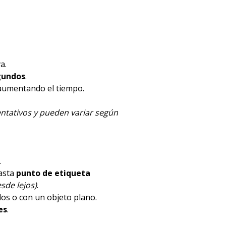
a.
gundos
.
 aumentando el tiempo.
ntativos y pueden variar según
.
hasta
punto de etiqueta
sde lejos)
.
dos o con un objeto plano.
es
.