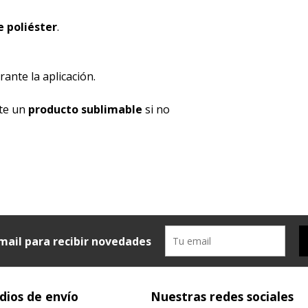
 poliéster
.
ante la aplicación.
nte un
producto sublimable
si no
mail para recibir novedades
ios de envío
Nuestras redes sociales