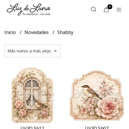
0
Inicio
Novedades
Shabby
UV3D Sh12
UV3D Sh07