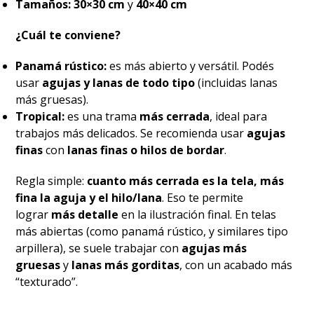
Tamaños:
30×30 cm
y
40×40 cm
¿Cuál te conviene?
Panamá rústico:
es más abierto y versátil. Podés
usar
agujas y lanas de todo tipo
(incluidas lanas
más gruesas).
Tropical:
es una trama
más cerrada
, ideal para
trabajos más delicados. Se recomienda usar
agujas
finas
con
lanas finas o hilos de bordar
.
Regla simple:
cuanto más cerrada es la tela, más
fina la aguja y el hilo/lana
. Eso te permite
lograr
más detalle
en la ilustración final. En telas
más abiertas (como panamá rústico, y similares tipo
arpillera), se suele trabajar con
agujas más
gruesas
y
lanas más gorditas
, con un acabado más
“texturado”.