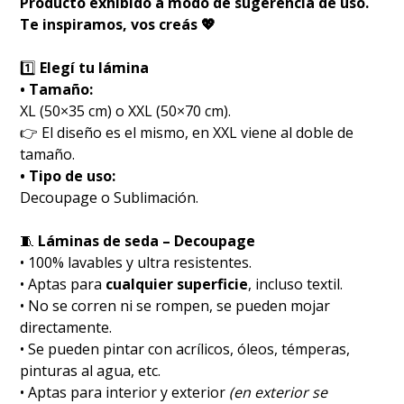
Producto exhibido a modo de sugerencia de uso.
Te inspiramos, vos creás 💖
1️⃣
Elegí tu lámina
• Tamaño:
XL (50×35 cm) o XXL (50×70 cm).
👉 El diseño es el mismo, en XXL viene al doble de
tamaño.
• Tipo de uso:
Decoupage o Sublimación.
🧵
Láminas de seda – Decoupage
• 100% lavables y ultra resistentes.
• Aptas para
cualquier superficie
, incluso textil.
• No se corren ni se rompen, se pueden mojar
directamente.
• Se pueden pintar con acrílicos, óleos, témperas,
pinturas al agua, etc.
• Aptas para interior y exterior
(en exterior se