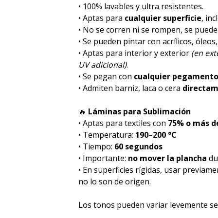
• 100% lavables y ultra resistentes.
• Aptas para
cualquier superficie
, inc
• No se corren ni se rompen, se pued
• Se pueden pintar con acrílicos, óleos
• Aptas para interior y exterior
(en ex
UV adicional)
.
• Se pegan con
cualquier pegament
• Admiten barniz, laca o cera
directa
🔥
Láminas para Sublimación
• Aptas para textiles con
75% o más de
• Temperatura:
190–200 °C
• Tiempo:
60 segundos
• Importante:
no mover la plancha
dur
• En superficies rígidas, usar previam
no lo son de origen.
Los tonos pueden variar levemente seg