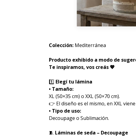
Colección:
Mediterránea
Producto exhibido a modo de sugere
Te inspiramos, vos creás 💖
1️⃣
Elegí tu lámina
• Tamaño:
XL (50×35 cm) o XXL (50×70 cm).
👉 El diseño es el mismo, en XXL viene
• Tipo de uso:
Decoupage o Sublimación.
🧵
Láminas de seda – Decoupage