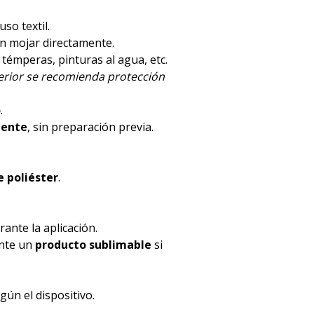
luso textil.
en mojar directamente.
, témperas, pinturas al agua, etc.
terior se recomienda protección
o
.
mente
, sin preparación previa.
 poliéster
.
ante la aplicación.
ente un
producto sublimable
si
ún el dispositivo.