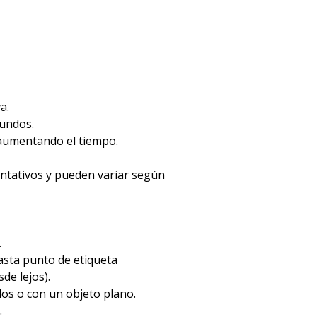
a.
gundos.
 aumentando el tiempo.
entativos y pueden variar según
.
hasta punto de etiqueta
de lejos).
dos o con un objeto plano.
.