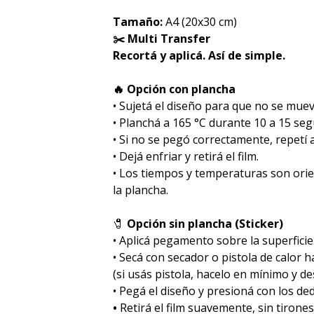
Tamaño:
A4 (20x30 cm)
✂️ Multi Transfer
Recortá y aplicá. Así de simple.
🔥 Opción con plancha
• Sujetá el diseño para que no se muev
• Planchá a 165 °C durante 10 a 15 se
• Si no se pegó correctamente, repetí
• Dejá enfriar y retirá el film.
• Los tiempos y temperaturas son ori
la plancha.
🧷
Opción sin plancha (Sticker)
• Aplicá pegamento sobre la superficie
• Secá con secador o pistola de calor 
(si usás pistola, hacelo en mínimo y des
• Pegá el diseño y presioná con los de
•
Retirá el film suavemente, sin tirones