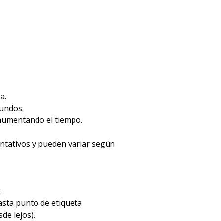
a.
gundos.
 aumentando el tiempo.
entativos y pueden variar según
.
hasta punto de etiqueta
de lejos).