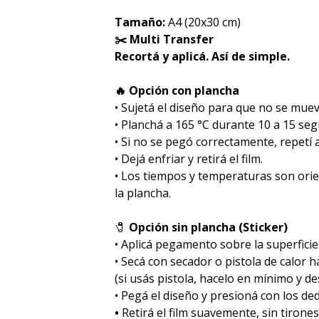
Tamaño:
A4 (20x30 cm)
✂️ Multi Transfer
Recortá y aplicá. Así de simple.
🔥 Opción con plancha
• Sujetá el diseño para que no se muev
• Planchá a 165 °C durante 10 a 15 se
• Si no se pegó correctamente, repetí
• Dejá enfriar y retirá el film.
• Los tiempos y temperaturas son ori
la plancha.
🧷
Opción sin plancha (Sticker)
• Aplicá pegamento sobre la superficie
• Secá con secador o pistola de calor 
(si usás pistola, hacelo en mínimo y des
• Pegá el diseño y presioná con los de
•
Retirá el film suavemente, sin tirones