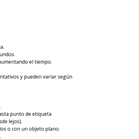
a.
gundos.
 aumentando el tiempo.
entativos y pueden variar según
.
hasta punto de etiqueta
de lejos).
dos o con un objeto plano.
.